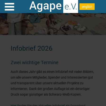
english
Infobrief 2026
Zwei wichtige Termine
Auch dieses Jahr gibt es einen Infobrief mit vielen Bildern,
um alle unsere Mitglieder, Spender und Interessierten gut
und transparent über unsere aktuellen Projekte zu
informieren. Dank der großen Auflage ist ein derartiger
Druck sogar günstiger als Schwarz-Weiß-Kopien.
Hier finden Sie den aktuellen Infobrief als Download