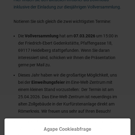
inklusive der Einladung zur diesjährigen Vollversammlung.
Notieren Sie sich gleich die zwei wichtigsten Termine:
Die
Vollversammlung
hat am
07.03.2026
um 15:00 in
der Friedrich-Ebert Gedenkstätte, Pfaffengasse 18,
69117 Heidelberg stattgefunden. Wenn Sie daran
interessiert sind, schicken wir Ihnen die Präsentation
gerne per Mail zu.
Dieses Jahr haben wir die großartige Möglichkeit, uns
bei der
Einweihungsfeier
im Eine-Welt-Zentrum mit
einem kleinen Stand vorzustellen: Der Termin ist am
25.04.2026. Das Eine-Welt-Zentrum ist neuerdings im
alten Zollgebäude in der Kurfürstenanlage direkt am
Römerkreis. Wir freuen uns sehr auf Ihren Besuch!
Geplant ist auch ein
Aktionstag
im Karlstorbahnhof
Agape Cookieabfrage
(WICHTIG: dieser ist umgezogen und mittlerweile am