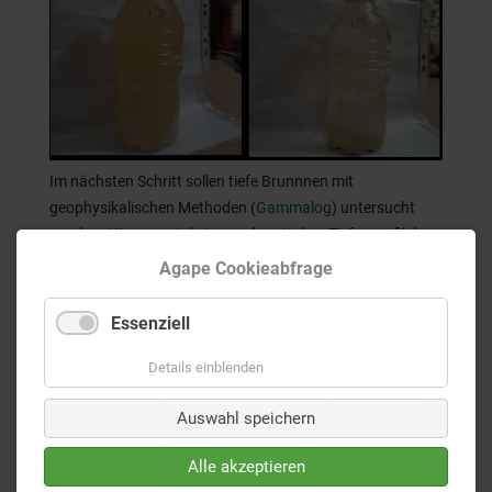
Im nächsten Schritt sollen tiefe Brunnnen mit
geophysikalischen Methoden (
Gammalog
) untersucht
werden. Hieraus
wird ein geochemisches Tiefenprofil des
Untergrundes erstellt. Abschließend ist vorgesehen, zwei
Agape Cookieabfrage
Brunnen mit idealen
Tiefen zu errichten, über die
nachhaltig und kosteneffizient qualitativ hochwertiges
Essenziell
Wasser
gefördert wird.
Details einblenden
Gefördert durch Mittel des Landes Baden-Württemberg
Auswahl speichern
über die Stiftung Entwicklungs-
Zusammenarbeit Baden-
Württemberg (SEZ).
Alle akzeptieren