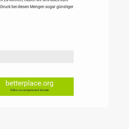
et-Druck bei diesen Mengen sogar günstiger
betterplace.org
follow our projects and donate