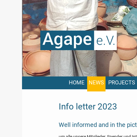
HOME
NEWS
PROJECTS
Info letter 2023
Well informed and in the pic
um alle unsere Mitglieder, Spender und In