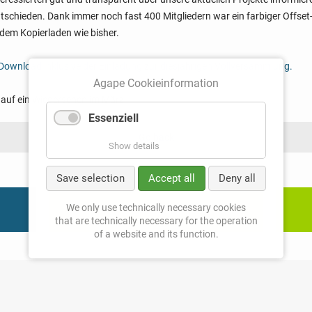
 entschieden. Dank immer noch fast 400 Mitgliedern war ein farbiger Offs
dem Kopierladen wie bisher.
ls Download inklusive der Einladung zur diesjährigen Vollversammlung.
Agape Cookieinformation
 auf ein Wiedersehen im März!
Essenziell
Go back
Show details
Save selection
Accept all
Deny all
donation
We only use technically necessary cookies
that are technically necessary for the operation
of a website and its function.